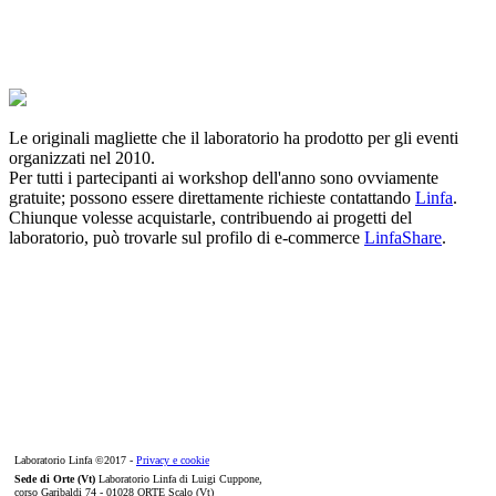
Le originali magliette che il laboratorio ha prodotto per gli eventi
organizzati nel 2010.
Per tutti i partecipanti ai workshop dell'anno sono ovviamente
gratuite; possono essere direttamente richieste contattando
Linfa
.
Chiunque volesse acquistarle, contribuendo ai progetti del
laboratorio, può trovarle sul profilo di e-commerce
LinfaShare
.
Laboratorio Linfa ©2017 -
Privacy e cookie
Sede di Orte (Vt)
Laboratorio Linfa di Luigi Cuppone,
corso Garibaldi 74 - 01028 ORTE Scalo (Vt)