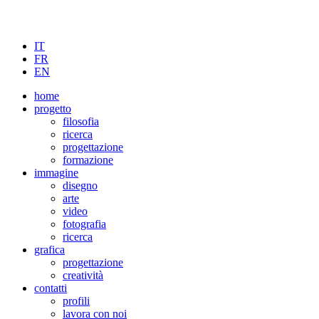
IT
FR
EN
home
progetto
filosofia
ricerca
progettazione
formazione
immagine
disegno
arte
video
fotografia
ricerca
grafica
progettazione
creatività
contatti
profili
lavora con noi