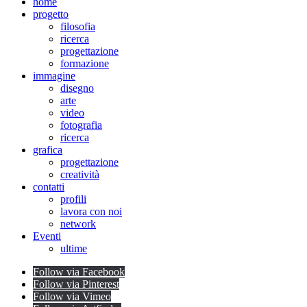
home
progetto
filosofia
ricerca
progettazione
formazione
immagine
disegno
arte
video
fotografia
ricerca
grafica
progettazione
creatività
contatti
profili
lavora con noi
network
Eventi
ultime
Follow via Facebook
Follow via Pinterest
Follow via Vimeo