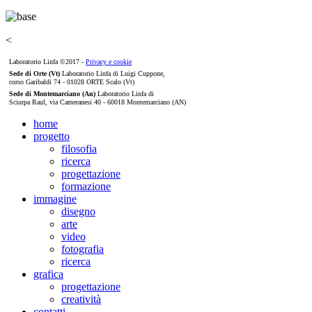
<
Laboratorio Linfa ©2017 -
Privacy e cookie
Sede di Orte (Vt)
Laboratorio Linfa di Luigi Cuppone,
corso Garibaldi 74 - 01028 ORTE Scalo (Vt)
Sede di Montemarciano (An)
Laboratorio Linfa di
Sciurpa Raul, via Cameranesi 40 - 60018 Montemarciano (AN)
home
progetto
filosofia
ricerca
progettazione
formazione
immagine
disegno
arte
video
fotografia
ricerca
grafica
progettazione
creatività
contatti