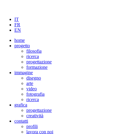
IT
FR
EN
home
progetto
filosofia
ricerca
progettazione
formazione
immagine
disegno
arte
video
fotografia
ricerca
grafica
progettazione
creatività
contatti
profili
lavora con noi