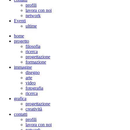
profili
lavora con noi
network
Eventi
ultime
home
progetto
filosofia
ricerca
progettazione
formazione
immagine
disegno
arte
video
fotografia
ricerca
grafica
progettazione
creatività
contatti
profili
lavora con noi
network