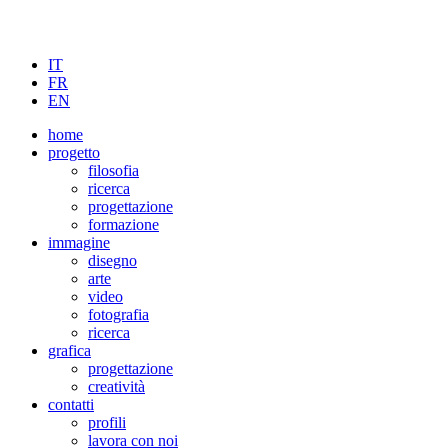
IT
FR
EN
home
progetto
filosofia
ricerca
progettazione
formazione
immagine
disegno
arte
video
fotografia
ricerca
grafica
progettazione
creatività
contatti
profili
lavora con noi