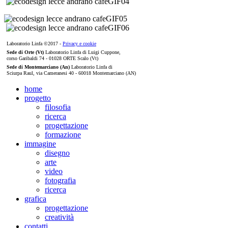
Laboratorio Linfa ©2017 -
Privacy e cookie
Sede di Orte (Vt)
Laboratorio Linfa di Luigi Cuppone,
corso Garibaldi 74 - 01028 ORTE Scalo (Vt)
Sede di Montemarciano (An)
Laboratorio Linfa di
Sciurpa Raul, via Cameranesi 40 - 60018 Montemarciano (AN)
home
progetto
filosofia
ricerca
progettazione
formazione
immagine
disegno
arte
video
fotografia
ricerca
grafica
progettazione
creatività
contatti