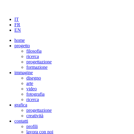
IT
FR
EN
home
progetto
filosofia
ricerca
progettazione
formazione
immagine
disegno
arte
video
fotografia
ricerca
grafica
progettazione
creatività
contatti
profili
lavora con noi