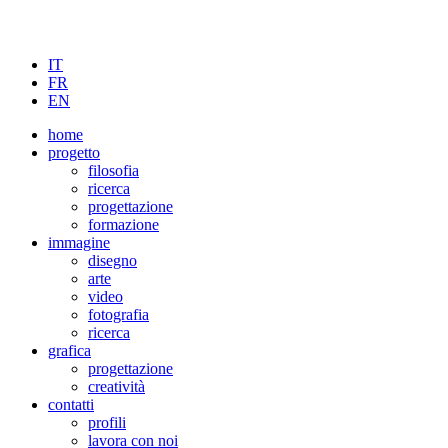
IT
FR
EN
home
progetto
filosofia
ricerca
progettazione
formazione
immagine
disegno
arte
video
fotografia
ricerca
grafica
progettazione
creatività
contatti
profili
lavora con noi