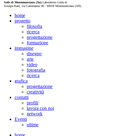
Sede di Montemarciano (An)
Laboratorio Linfa di
Sciurpa Raul, via Cameranesi 40 - 60018 Montemarciano (AN)
home
progetto
filosofia
ricerca
progettazione
formazione
immagine
disegno
arte
video
fotografia
ricerca
grafica
progettazione
creatività
contatti
profili
lavora con noi
network
Eventi
ultime
home